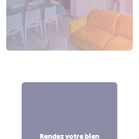
Des annonces optimisées
Rendez votre bien