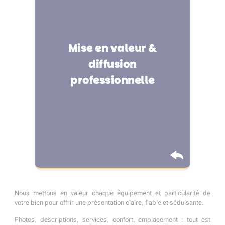
Mise en valeur &
Valorisation complète de
diffusion
votre logement à
professionnelle
Angoulême
Nous mettons en valeur chaque équipement et particularité de
votre bien pour offrir une présentation claire, fiable et séduisante.
Photos, descriptions, services, confort, emplacement : tout est