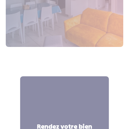
Des annonces optimisées
Rendez votre bien