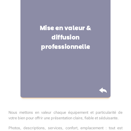
Mise en valeur &
Valorisation complète de
diffusion
votre logement à Soyaux
professionnelle
Nous mettons en valeur chaque équipement et particularité de
votre bien pour offrir une présentation claire, fiable et séduisante.
Photos, descriptions, services, confort, emplacement : tout est