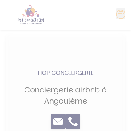
Skip
?>
to
content
HOP CONCIERGERIE
Conciergerie airbnb à
Angoulême