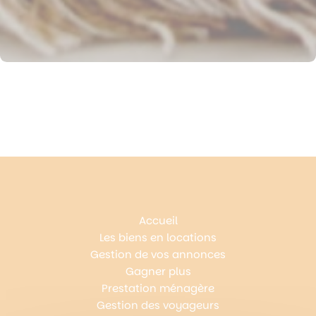
Accueil
Les biens en locations
Gestion de vos annonces
Gagner plus
Prestation ménagère
Gestion des voyageurs