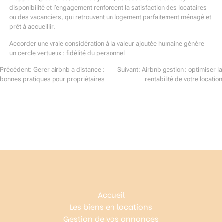
disponibilité et l’engagement renforcent la satisfaction des locataires
ou des vacanciers, qui retrouvent un logement parfaitement ménagé et
prêt à accueillir.
Accorder une vraie considération à la valeur ajoutée humaine génère
un cercle vertueux : fidélité du personnel
Précédent:
Gerer airbnb a distance :
Suivant:
Airbnb gestion : optimiser la
bonnes pratiques pour propriétaires
rentabilité de votre location
Navigation
de
l’article
Accueil
Les biens en locations
Gestion de vos annonces