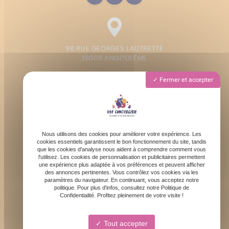
96 RUE GEORGES LAUTRETTE
16000 ANGOULÊME
Fermer et accepter
Lundi - Vendredi : 9h - 19h
Samedi : 9h - 13h
Nous utilisons des cookies pour améliorer votre expérience. Les
cookies essentiels garantissent le bon fonctionnement du site, tandis
que les cookies d'analyse nous aident à comprendre comment vous
l'utilisez. Les cookies de personnalisation et publicitaires permettent
une expérience plus adaptée à vos préférences et peuvent afficher
des annonces pertinentes. Vous contrôlez vos cookies via les
contact@hopconciergerie.fr
paramètres du navigateur. En continuant, vous acceptez notre
politique. Pour plus d'infos, consultez notre Politique de
Confidentialité. Profitez pleinement de votre visite !
Tout accepter