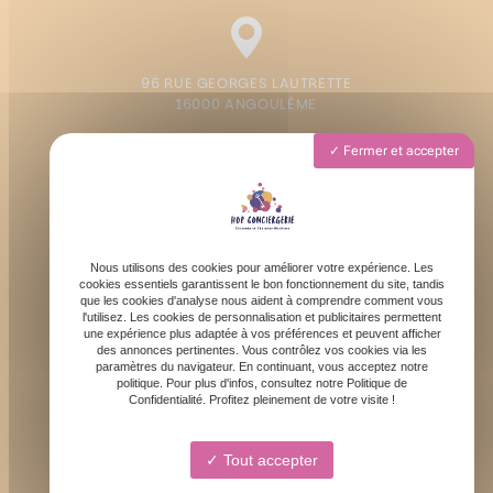
96 RUE GEORGES LAUTRETTE
16000 ANGOULÊME
Fermer et accepter
Lundi - Vendredi : 9h - 19h
Samedi : 9h - 13h
Nous utilisons des cookies pour améliorer votre expérience. Les
cookies essentiels garantissent le bon fonctionnement du site, tandis
que les cookies d'analyse nous aident à comprendre comment vous
l'utilisez. Les cookies de personnalisation et publicitaires permettent
une expérience plus adaptée à vos préférences et peuvent afficher
des annonces pertinentes. Vous contrôlez vos cookies via les
contact@hopconciergerie.fr
paramètres du navigateur. En continuant, vous acceptez notre
politique. Pour plus d'infos, consultez notre Politique de
Confidentialité. Profitez pleinement de votre visite !
Tout accepter
06 64 17 34 06