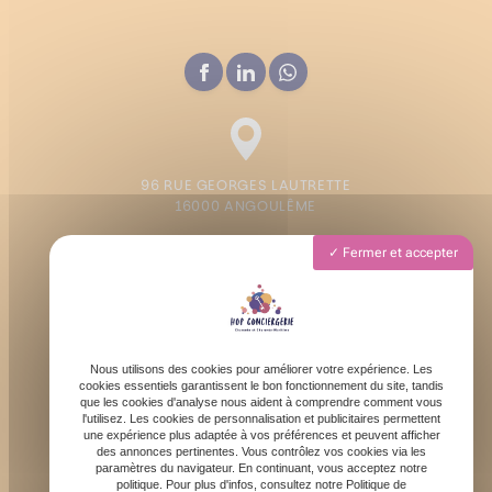
96 RUE GEORGES LAUTRETTE
16000 ANGOULÊME
Fermer et accepter
Lundi - Vendredi : 9h - 19h
Samedi : 9h - 13h
Nous utilisons des cookies pour améliorer votre expérience. Les
cookies essentiels garantissent le bon fonctionnement du site, tandis
que les cookies d'analyse nous aident à comprendre comment vous
l'utilisez. Les cookies de personnalisation et publicitaires permettent
une expérience plus adaptée à vos préférences et peuvent afficher
des annonces pertinentes. Vous contrôlez vos cookies via les
contact@hopconciergerie.fr
paramètres du navigateur. En continuant, vous acceptez notre
politique. Pour plus d'infos, consultez notre Politique de