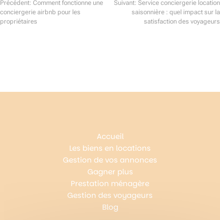
Précédent:
Comment fonctionne une
Suivant:
Service conciergerie location
conciergerie airbnb pour les
saisonnière : quel impact sur la
Navigation
propriétaires
satisfaction des voyageurs
de
l’article
Accueil
Les biens en locations
Gestion de vos annonces
Gagner plus
Prestation ménagère
Gestion des voyageurs
Blog